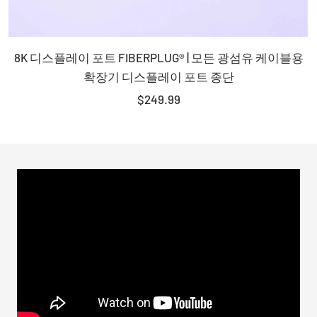
8K 디스플레이 포트 FIBERPLUG® | 모든 광섬유 케이블용
확장기 디스플레이 포트 종단
판
$249.99
매
가
격