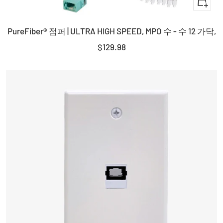
+
장
PureFiber® 점퍼 | ULTRA HIGH SPEED, MPO 수 - 수 12 가닥,
바
구
판
$129.98
니
매
에
가
담
격
기