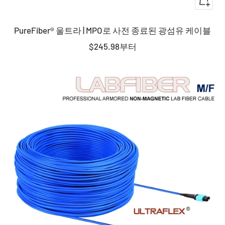
퀵
뷰
PureFiber® 울트라 | MPO로 사전 종료된 광섬유 케이블
판
$245.98
부터
매
가
격