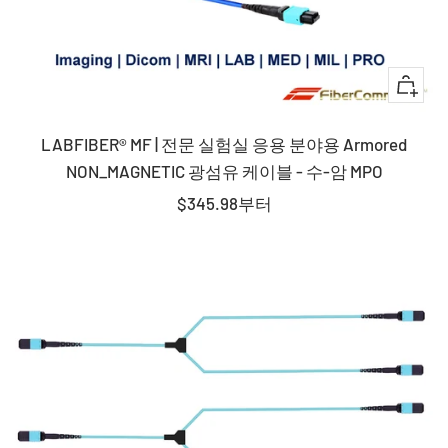
퀵
뷰
LABFIBER® MF | 전문 실험실 응용 분야용 Armored
NON_MAGNETIC 광섬유 케이블 - 수-암 MPO
판
$345.98
부터
매
가
격