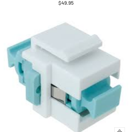
구
판
$49.95
니
매
에
가
담
격
기