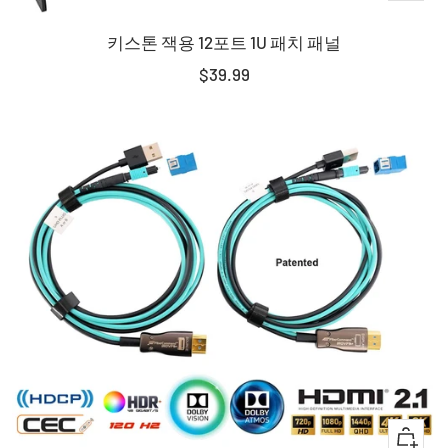
장
키스톤 잭용 12포트 1U 패치 패널
바
구
판
$39.99
니
매
에
가
담
격
기
+