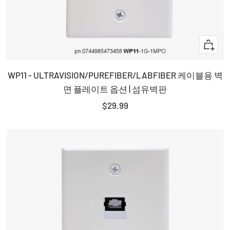
+
장
WP11 - ULTRAVISION/PUREFIBER/LABFIBER 케이블용 벽
바
면 플레이트 옵션 | 섬유벽판
구
판
니
$29.99
매
에
가
담
격
기