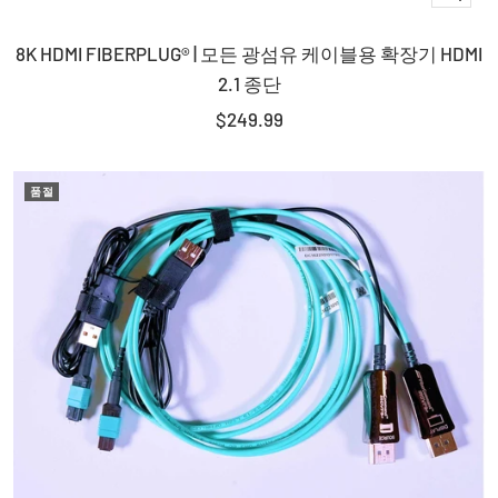
장
8K HDMI FIBERPLUG® | 모든 광섬유 케이블용 확장기 HDMI
바
2.1 종단
구
판
니
$249.99
매
에
가
담
품절
격
기