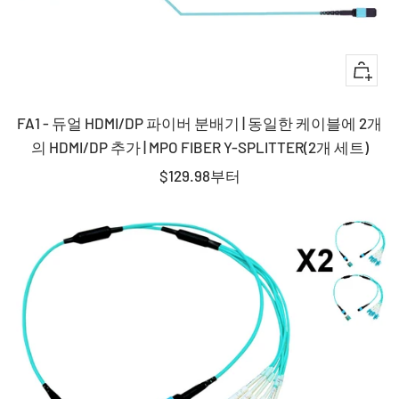
퀵
뷰
FA1 - 듀얼 HDMI/DP 파이버 분배기 | 동일한 케이블에 2개
의 HDMI/DP 추가 | MPO FIBER Y-SPLITTER(2개 세트)
판
$129.98
부터
매
가
격