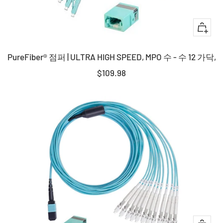
+
장
PureFiber® 점퍼 | ULTRA HIGH SPEED, MPO 수 - 수 12 가닥,
바
구
판
$109.98
니
매
에
가
담
격
기