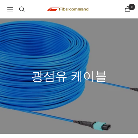
콘
0
shopfibercommand
항
텐
해
츠
로
건
너
뛰
기
광섬유 케이블