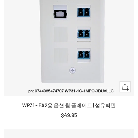
+
장
WP31 - FA2용 옵션 월 플레이트 | 섬유벽판
바
구
판
$49.95
니
매
에
가