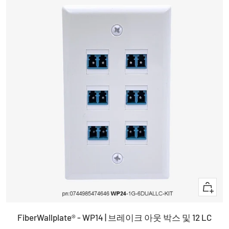
담
격
기
+
장
FiberWallplate® - WP14 | 브레이크 아웃 박스 및 12 LC
바