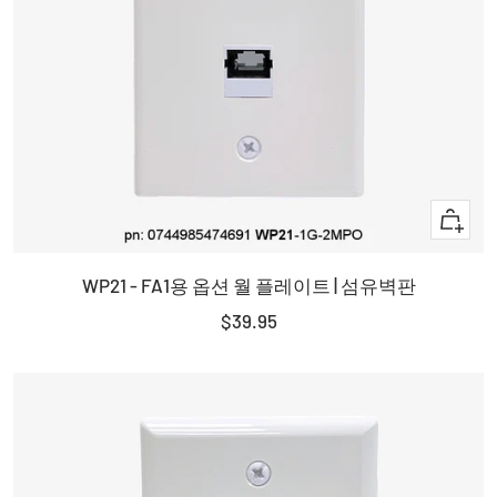
+
장
WP21 - FA1용 옵션 월 플레이트 | 섬유벽판
바
구
판
$39.95
니
매
에
가
담
격
기