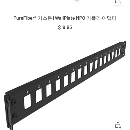
+
장
PureFiber® 키스톤 | WallPlate MPO 커플러 어댑터
바
구
판
$19.95
니
매
에
가
담
격
기
+