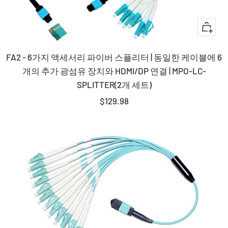
+
장
FA2 - 6가지 액세서리 파이버 스플리터 | 동일한 케이블에 6
바
개의 추가 광섬유 장치와 HDMI/DP 연결 | MPO-LC-
구
SPLITTER(2개 세트)
니
판
$129.98
에
매
담
가
기
격