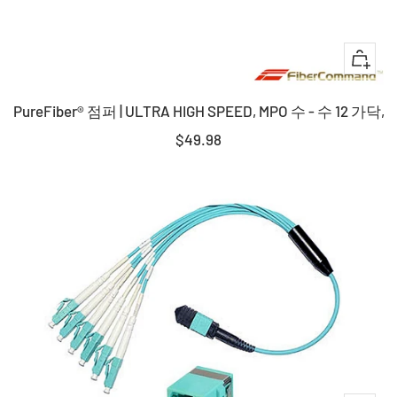
+
장
PureFiber® 점퍼 | ULTRA HIGH SPEED, MPO 수 - 수 12 가닥,
바
구
판
$49.98
니
매
에
가
담
격
기