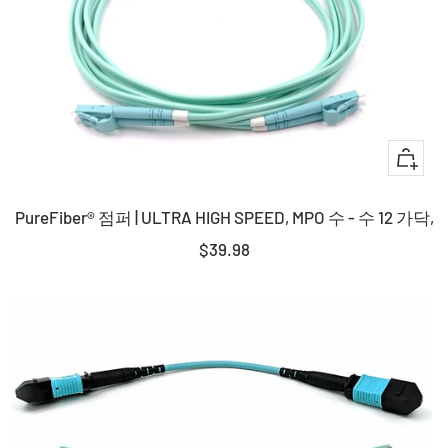
+
장
PureFiber® 점퍼 | ULTRA HIGH SPEED, MPO 수 - 수 12 가닥,
바
구
판
$39.98
니
매
에
가
담
격
기