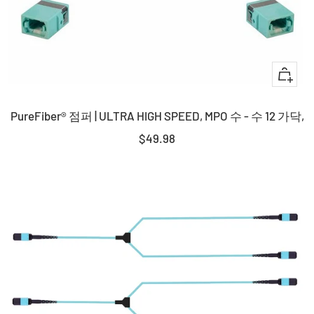
+
장
PureFiber® 점퍼 | ULTRA HIGH SPEED, MPO 수 - 수 12 가닥,
바
구
판
$49.98
니
매
에
가
담
격
기