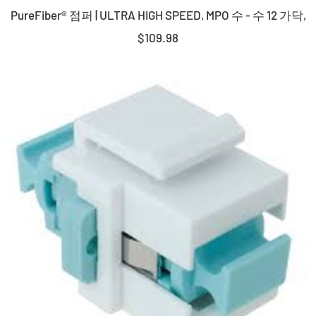
PureFiber® 점퍼 | ULTRA HIGH SPEED, MPO 수 - 수 12 가닥,
바
구
판
$109.98
니
매
에
가
담
격
기