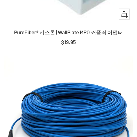
+
장
PureFiber® 키스톤 | WallPlate MPO 커플러 어댑터
바
구
판
$19.95
니
매
에
가
담
격
기