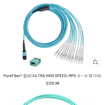
에
가
담
격
기
+
장
PureFiber® 점퍼 | ULTRA HIGH SPEED, MPO 수 - 수 12 가닥,
바
구
판
$129.98
니
매
에
가
담
격