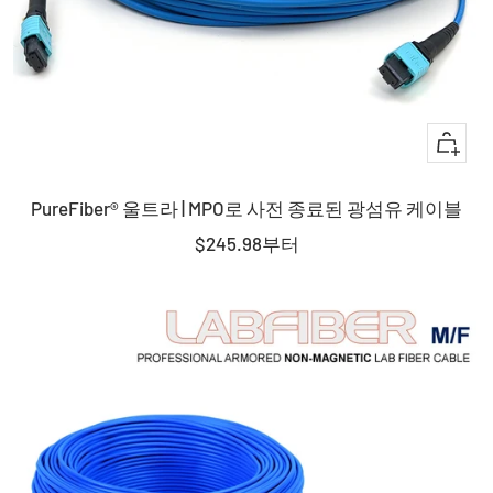
퀵
뷰
PureFiber® 울트라 | MPO로 사전 종료된 광섬유 케이블
판
$245.98
부터
매
가
격