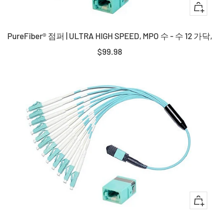
+
장
PureFiber® 점퍼 | ULTRA HIGH SPEED, MPO 수 - 수 12 가닥,
바
구
판
$99.98
니
매
에
가
담
격
기
+
장