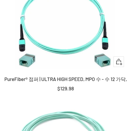
기
+
장
PureFiber® 점퍼 | ULTRA HIGH SPEED, MPO 수 - 수 12 가닥,
바
구
판
$129.98
니
매
에
가
담
격
기