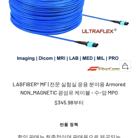
퀵
뷰
LABFIBER® MF | 전문 실험실 응용 분야용 Armored
NON_MAGNETIC 광섬유 케이블 - 수-암 MPO
판
$345.98
부터
매
가
반품 정책
격
할인 판매는 최종적이며 판매용으로 제공되는