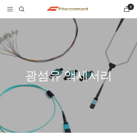
콘
0
shopfibercommand
항
텐
해
츠
로
건
너
뛰
기
광섬유 액세서리