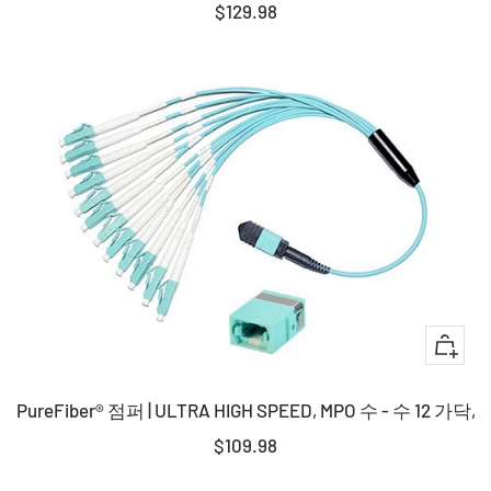
판
$129.98
에
매
담
가
기
격
+
장
PureFiber® 점퍼 | ULTRA HIGH SPEED, MPO 수 - 수 12 가닥,
바
구
판
$109.98
니
매