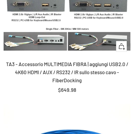
+
Aggiun
TA3 - Accessorio MULTIMEDIA FIBRA | aggiungi USB2.0 /
4K60 HDMI / AUX / RS232 / IR sullo stesso cavo -
FiberDocking
Prezzo
$649.98
di
vendita