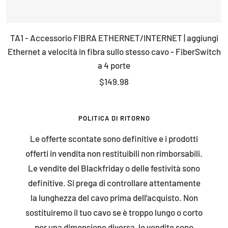
TA1 - Accessorio FIBRA ETHERNET/INTERNET | aggiungi
Ethernet a velocità in fibra sullo stesso cavo - FiberSwitch
a 4 porte
Prezzo
$149.98
di
vendita
POLITICA DI RITORNO
Le offerte scontate sono definitive e i prodotti
offerti in vendita non restituibili non rimborsabili.
Le vendite del Blackfriday o delle festività sono
definitive. Si prega di controllare attentamente
la lunghezza del cavo prima dell'acquisto. Non
sostituiremo il tuo cavo se è troppo lungo o corto
per una dimensione diversa, le vendite sono