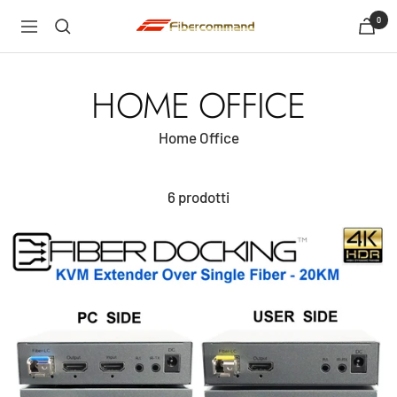
Salta
0
shopfibercommand
Navigazione
al
contenuto
HOME OFFICE
Home Office
6 prodotti