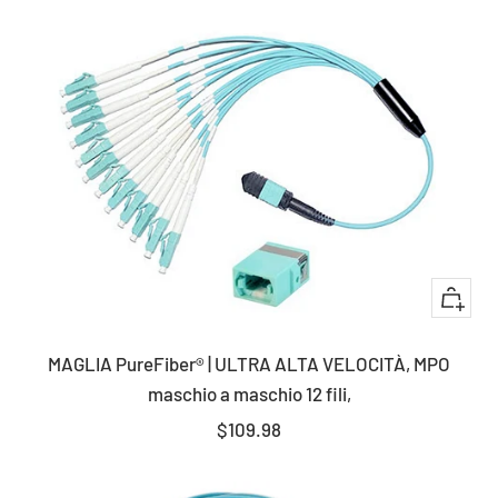
vendita
+
Aggiun
MAGLIA PureFiber® | ULTRA ALTA VELOCITÀ, MPO
maschio a maschio 12 fili,
Prezzo
$109.98
di
vendita