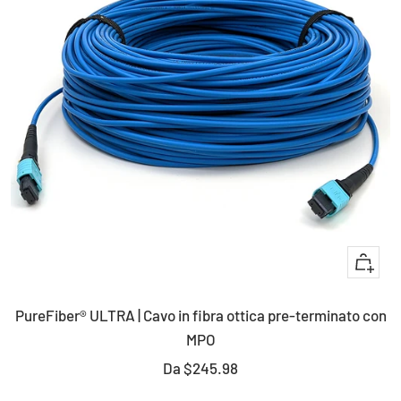
Occhia
PureFiber® ULTRA | Cavo in fibra ottica pre-terminato con
MPO
Prezzo
Da
$245.98
di