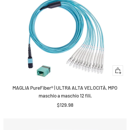
+
Aggiun
MAGLIA PureFiber® | ULTRA ALTA VELOCITÀ, MPO
maschio a maschio 12 fili,
Prezzo
$129.98
di
vendita