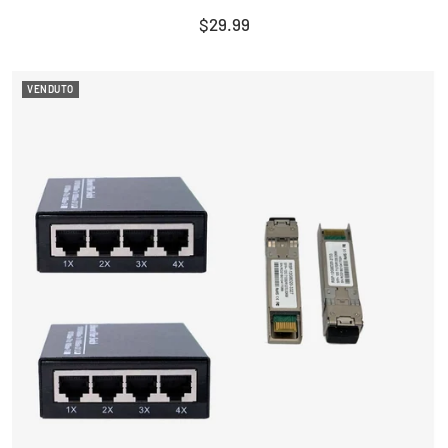
Prezzo
$29.99
di
vendita
VENDUTO