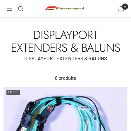
Passer
0
shopfibercommand
La
au
navigation
contenu
DISPLAYPORT
EXTENDERS & BALUNS
DISPLAYPORT EXTENDERS & BALUNS
8 produits
ÉPUISÉ