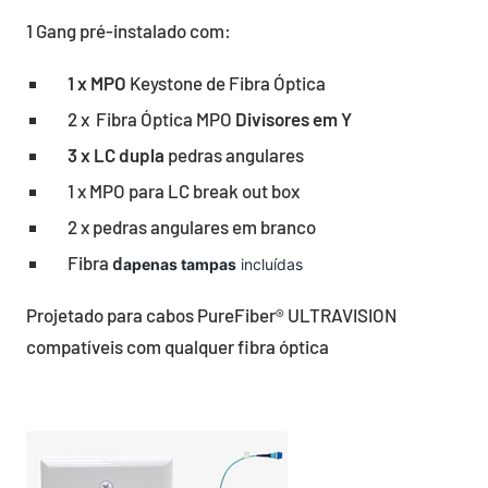
1 Gang pré-instalado com:
1 x MPO
Keystone de Fibra Óptica
2 x Fibra Óptica MPO
Divisores em Y
3 x LC dupla
pedras angulares
1 x MPO para LC break out box
2 x pedras angulares em branco
Fibra
d
apenas tampas
incluídas
Projetado para cabos PureFiber® ULTRAVISION
compatíveis com qualquer fibra óptica