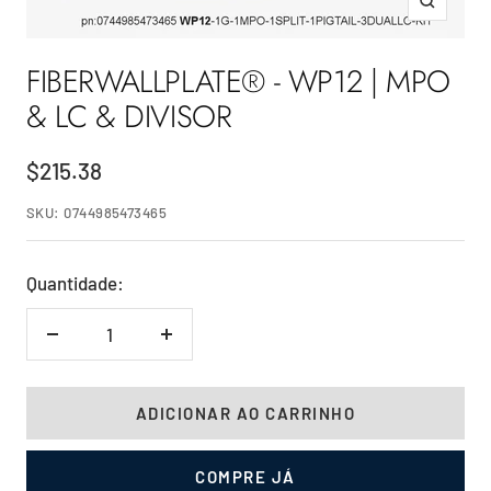
Zoom
FIBERWALLPLATE® - WP12 | MPO
& LC & DIVISOR
Preço
$215.38
promocional
SKU:
0744985473465
Quantidade:
Diminuir
Aumentar
quantidade
quantidade
ADICIONAR AO CARRINHO
COMPRE JÁ