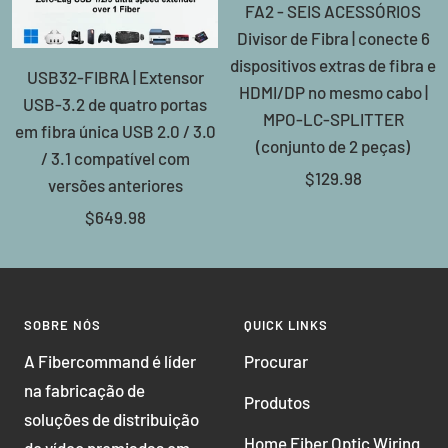
FA2 - SEIS ACESSÓRIOS
carrinh
Divisor de Fibra | conecte 6
dispositivos extras de fibra e
USB32-FIBRA | Extensor
HDMI/DP no mesmo cabo |
USB-3.2 de quatro portas
MPO-LC-SPLITTER
em fibra única USB 2.0 / 3.0
(conjunto de 2 peças)
/ 3.1 compatível com
Preço
$129.98
versões anteriores
promocional
Preço
$649.98
promocional
SOBRE NÓS
QUICK LINKS
A Fibercommand é líder
Procurar
na fabricação de
Produtos
soluções de distribuição
Home Fiber Optic Wiring