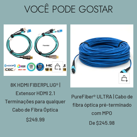
VOCÊ PODE GOSTAR
Adicionar
ao
Olhada
8K HDMI FIBERPLUG® |
carrinho
rápida
Extensor HDMI 2.1
PureFiber® ULTRA | Cabo de
Terminações para qualquer
fibra óptica pré-terminado
Cabo de Fibra Óptica
com MPO
Preço
$249.99
Preço
De
$245.98
promocional
promocional