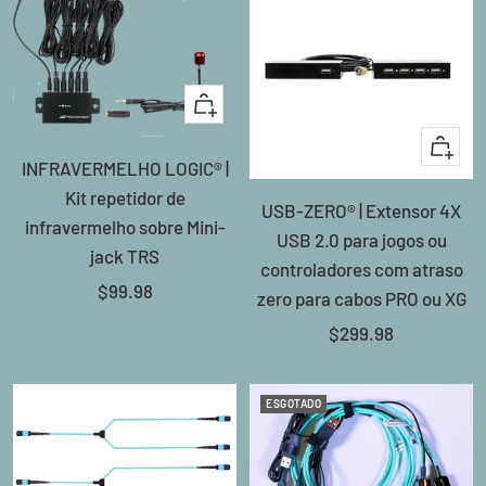
Adicionar
ao
Adicion
INFRAVERMELHO LOGIC® |
carrinho
ao
Kit repetidor de
USB-ZERO® | Extensor 4X
carrinh
infravermelho sobre Mini-
USB 2.0 para jogos ou
jack TRS
controladores com atraso
Preço
$99.98
zero para cabos PRO ou XG
promocional
Preço
$299.98
promocional
ESGOTADO