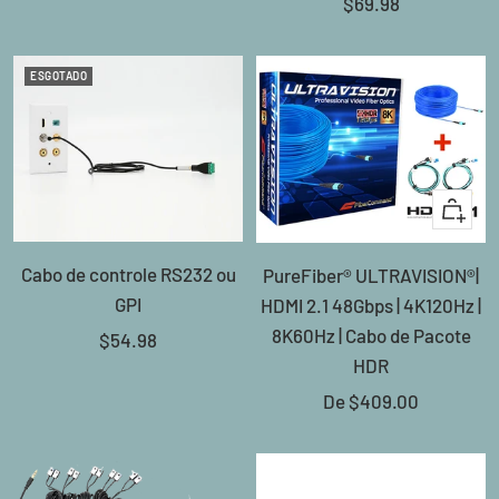
Preço
$69.98
promocional
promocional
ESGOTADO
Olhada
rápida
Cabo de controle RS232 ou
PureFiber® ULTRAVISION®|
GPI
HDMI 2.1 48Gbps | 4K120Hz |
8K60Hz | Cabo de Pacote
Preço
$54.98
HDR
promocional
Preço
De
$409.00
promocional