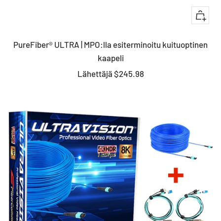
Nopea
katsau
PureFiber® ULTRA | MPO:lla esiterminoitu kuituoptinen
kaapeli
Myyntihinta
Lähettäjä
$245.98