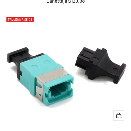
Myyntihinta
Lähettäjä
$129.98
TALLENNA
$5.05
+
Lisää