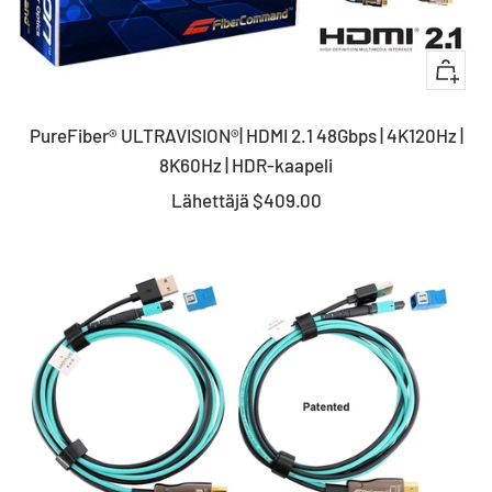
Nopea
katsau
PureFiber® ULTRAVISION®| HDMI 2.1 48Gbps | 4K120Hz |
8K60Hz | HDR-kaapeli
Myyntihinta
Lähettäjä
$409.00