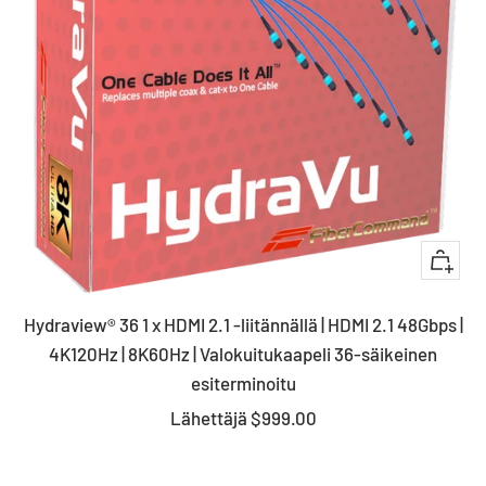
Nopea
katsau
Hydraview® 36 1 x HDMI 2.1 -liitännällä | HDMI 2.1 48Gbps |
4K120Hz | 8K60Hz | Valokuitukaapeli 36-säikeinen
esiterminoitu
Myyntihinta
Lähettäjä
$999.00