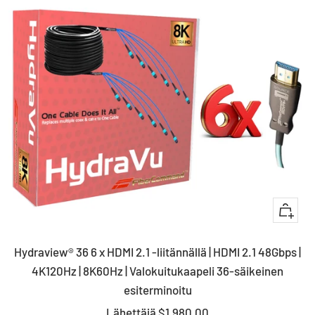
Nopea
katsau
Hydraview® 36 6 x HDMI 2.1 -liitännällä | HDMI 2.1 48Gbps |
4K120Hz | 8K60Hz | Valokuitukaapeli 36-säikeinen
esiterminoitu
Myyntihinta
Lähettäjä
$1,980.00