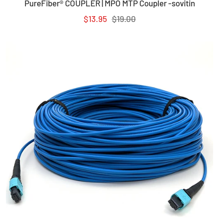
PureFiber® COUPLER | MPO MTP Coupler -sovitin
ostosko
Myyntihinta
Normaalihinta
$13.95
$19.00