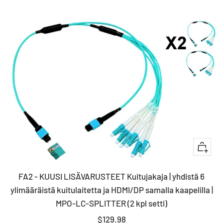
+
Lisää
FA2 - KUUSI LISÄVARUSTEET Kuitujakaja | yhdistä 6
ostosko
ylimääräistä kuitulaitetta ja HDMI/DP samalla kaapelilla |
MPO-LC-SPLITTER (2 kpl setti)
Myyntihinta
$129.98