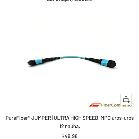
+
Lisää
PureFiber® JUMPER | ULTRA HIGH SPEED, MPO uros-uros
ostosko
12 nauha,
Myyntihinta
$49.98