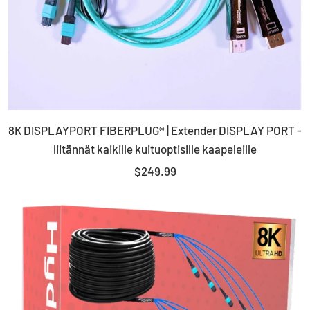
8K DISPLAYPORT FIBERPLUG® | Extender DISPLAY PORT -
liitännät kaikille kuituoptisille kaapeleille
Myyntihinta
$249.99