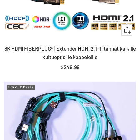
+
Lisää
8K HDMI FIBERPLUG® | Extender HDMI 2.1 -liitännät kaikille
ostosko
kuituoptisille kaapeleille
Myyntihinta
$249.99
LOPPUUNMYYTY