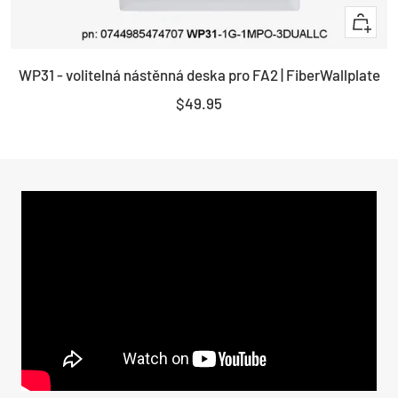
+
Add
WP31 - volitelná nástěnná deska pro FA2 | FiberWallplate
to
cart
Sale
$49.95
price