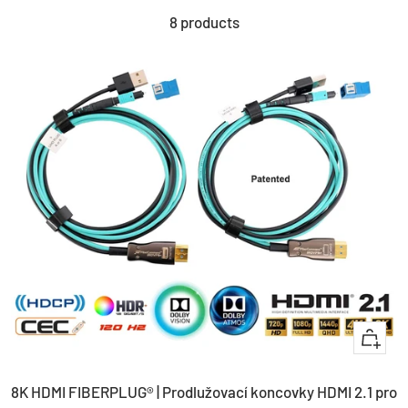
8 products
+
Add
8K HDMI FIBERPLUG® | Prodlužovací koncovky HDMI 2.1 pro
to