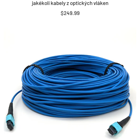
jakékoli kabely z optických vláken
cart
Sale
$249.99
price