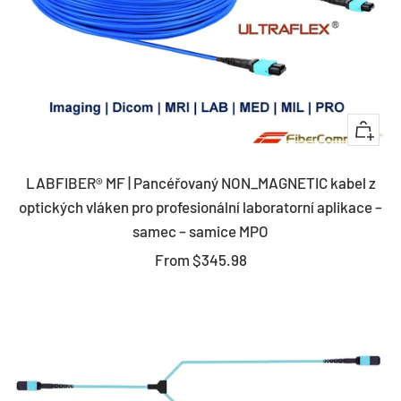
Quick
view
LABFIBER® MF | Pancéřovaný NON_MAGNETIC kabel z
optických vláken pro profesionální laboratorní aplikace –
samec – samice MPO
Sale
From
$345.98
price