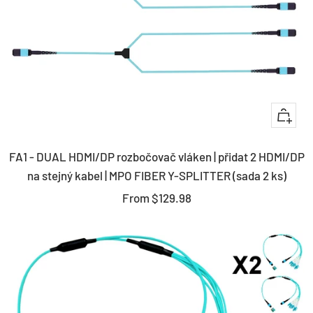
Quick
view
FA1 - DUAL HDMI/DP rozbočovač vláken | přidat 2 HDMI/DP
na stejný kabel | MPO FIBER Y-SPLITTER (sada 2 ks)
Sale
From
$129.98
price