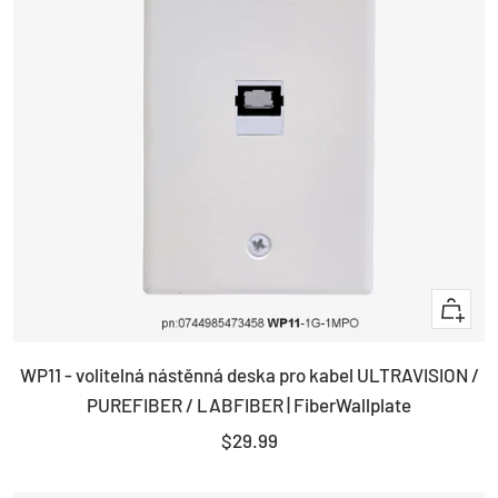
+
Add
WP11 - volitelná nástěnná deska pro kabel ULTRAVISION /
to
PUREFIBER / LABFIBER | FiberWallplate
cart
Sale
$29.99
price