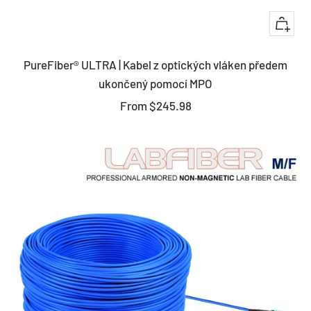
Quick
view
PureFiber® ULTRA | Kabel z optických vláken předem
ukončený pomocí MPO
Sale
From
$245.98
price