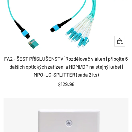
+
Add
FA2 - ŠEST PŘÍSLUŠENSTVÍ Rozdělovač vláken | připojte 6
to
dalších optických zařízení a HDMI/DP na stejný kabel |
cart
MPO-LC-SPLITTER (sada 2 ks)
Sale
$129.98
price