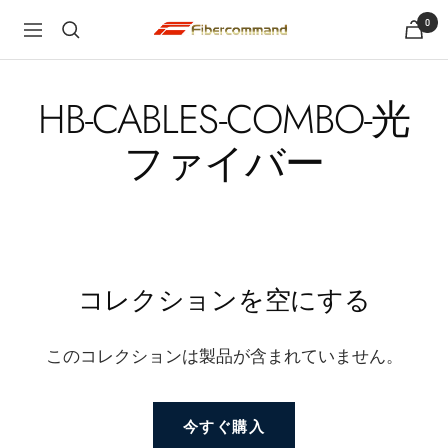
コ
0
shopfibercommand
ナ
ン
ビ
テ
ゲ
ン
HB-CABLES-COMBO-光
ー
ツ
ファイバー
シ
へ
ョ
ス
ン
キ
ッ
プ
コレクションを空にする
このコレクションは製品が含まれていません。
今すぐ購入