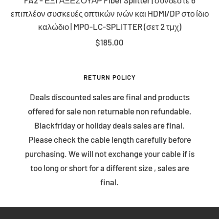
FA2 - ΕΞΙ ΑΞΕΣΟΥΑΡ Fiber Splitter | συνδέστε 6
to
επιπλέον συσκευές οπτικών ινών και HDMI/DP στο ίδιο
cart
καλώδιο | MPO-LC-SPLITTER (σετ 2 τμχ)
Sale
$185.00
price
RETURN POLICY
Deals discounted sales are final and products
offered for sale non returnable non refundable.
Blackfriday or holiday deals sales are final.
Please check the cable length carefully before
purchasing. We will not exchange your cable if is
too long or short for a different size , sales are
final.