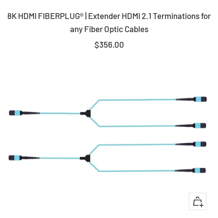
Add
8K HDMI FIBERPLUG® | Extender HDMI 2.1 Terminations for
to
any Fiber Optic Cables
cart
Sale
$356.00
price
Quick
view