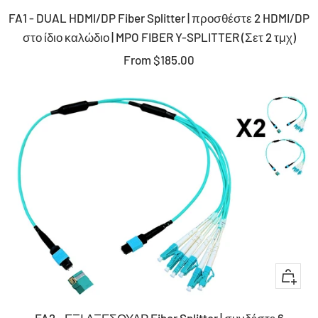
FA1 - DUAL HDMI/DP Fiber Splitter | προσθέστε 2 HDMI/DP
στο ίδιο καλώδιο | MPO FIBER Y-SPLITTER (Σετ 2 τμχ)
Sale
From $185.00
price
+
Add